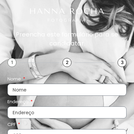
Preencha este formulário para se
candidatar.
1
2
3
Nome
Endereço
CPF