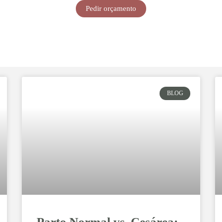
Pedir orçamento
BLOG
Parto Normal vs. Cesárea: