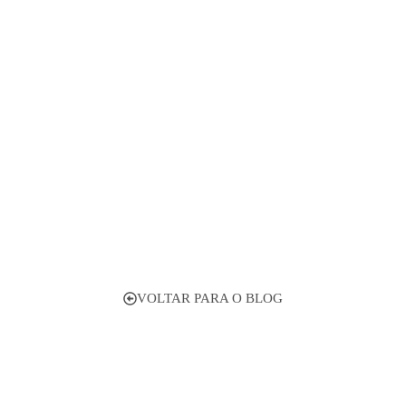
ernizar a Gravidez com um
VOLTAR PARA O BLOG