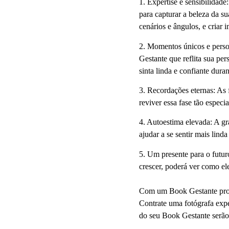
1. Expertise e sensibilidade:
para capturar a beleza da s
cenários e ângulos, e cria
2. Momentos únicos e perso
Gestante que reflita sua per
sinta linda e confiante duran
3. Recordações eternas:
As f
reviver essa fase tão especi
4. Autoestima elevada:
A gr
ajudar a se sentir mais lind
5. Um presente para o futur
crescer, poderá ver como e
Com um Book Gestante profi
Contrate uma fotógrafa expe
do seu Book Gestante serão 