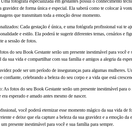
Uma fotógrafa especializada em gestantes possui o conhecimento técnico
ua gravidez de forma única e especial. Ela saberá como te colocar à von
r imagens que transmitam toda a emoção desse momento.
nalizados:
Cada gestação é única, e uma fotógrafa profissional vai te a
sonalidade e estilo. Ela poderá te sugerir diferentes temas, cenários e fi
te a sessão de fotos.
otos do seu Book Gestante serão um presente inestimável para você e s
al da sua vida e compartilhar com sua família e amigos a alegria da esper
avidez pode ser um período de inseguranças para algumas mulheres. 
a e confiante, celebrando a beleza do seu corpo e a vida que está cresce
o:
As fotos do seu Book Gestante serão um presente inestimável para o
le era esperado e amado antes mesmo de nascer.
ssional, você poderá eternizar esse momento mágico da sua vida de fo
riente e deixe que ela capture a beleza da sua gravidez e a emoção da 
um presente inestimável para você e sua família para sempre.