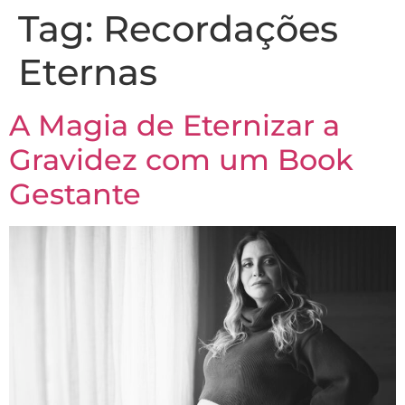
Tag:
Recordações
Eternas
A Magia de Eternizar a
Gravidez com um Book
Gestante